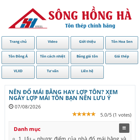
Trang chủ
Video
Giới thiệu
Tôn Hoa Sen
Tôn Đông Á
Tôn cách nhiệt
Bảng giá tôn
Giá thép
VLXD
Tư vấn
Liên hệ
NÊN ĐỔ MÁI BẰNG HAY LỢP TÔN? XEM
NGÀY LỢP MÁI TÔN BẠN NÊN LƯU Ý
07/08/2026
5.0/5 (1 votes)
Danh mục
1. Ưu – nhược điểm của nhà đổ mái bằng và