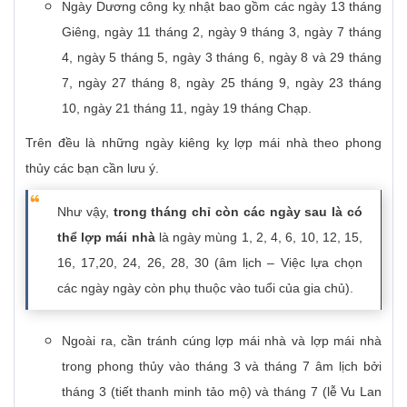
Ngày Dương công kỵ nhật bao gồm các ngày 13 tháng
Giêng, ngày 11 tháng 2, ngày 9 tháng 3, ngày 7 tháng
4, ngày 5 tháng 5, ngày 3 tháng 6, ngày 8 và 29 tháng
7, ngày 27 tháng 8, ngày 25 tháng 9, ngày 23 tháng
10, ngày 21 tháng 11, ngày 19 tháng Chạp.
Trên đều là những ngày kiêng kỵ lợp mái nhà theo phong
thủy các bạn cần lưu ý.
Như vậy,
trong tháng chỉ còn các ngày sau là có
thể lợp mái nhà
là ngày mùng 1, 2, 4, 6, 10, 12, 15,
16, 17,20, 24, 26, 28, 30 (âm lịch – Việc lựa chọn
các ngày ngày còn phụ thuộc vào tuổi của gia chủ).
Ngoài ra, cần tránh cúng lợp mái nhà và lợp mái nhà
trong phong thủy vào tháng 3 và tháng 7 âm lịch bởi
tháng 3 (tiết thanh minh tảo mộ) và tháng 7 (lễ Vu Lan