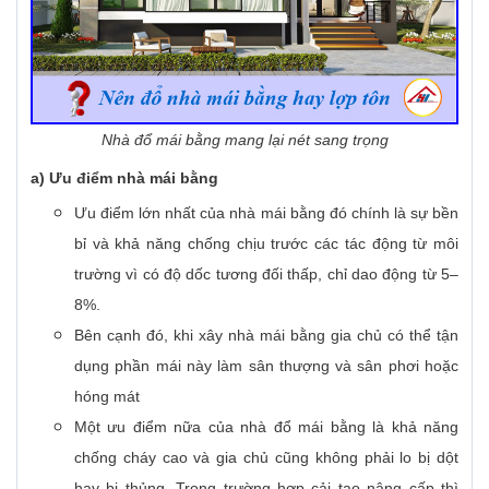
Nhà đổ mái bằng mang lại nét sang trọng
a) Ưu điểm nhà mái bằng
Ưu điểm lớn nhất của nhà mái bằng đó chính là sự bền
bỉ và khả năng chống chịu trước các tác động từ môi
trường vì có độ dốc tương đối thấp, chỉ dao động từ 5–
8%.
Bên cạnh đó, khi xây nhà mái bằng gia chủ có thể tận
dụng phần mái này làm sân thượng và sân phơi hoặc
hóng mát
Một ưu điểm nữa của nhà đổ mái bằng là khả năng
chống cháy cao và gia chủ cũng không phải lo bị dột
hay bị thủng. Trong trường hợp cải tạo nâng cấp thì