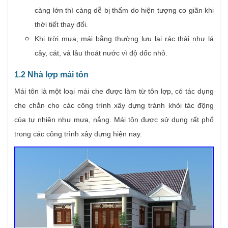
càng lớn thì càng dễ bị thấm do hiện tượng co giãn khi
thời tiết thay đổi.
Khi trời mưa, mái bằng thường lưu lại rác thải như lá
cây, cát, và lâu thoát nước vì độ dốc nhỏ.
1.2 Nhà lợp mái tôn
Mái tôn là một loại mái che được làm từ tôn lợp, có tác dụng
che chắn cho các công trình xây dựng tránh khỏi tác động
của tự nhiên như mưa, nắng. Mái tôn được sử dụng rất phổ
trong các công trình xây dựng hiện nay.