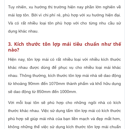
Tuy nhiên, xu hướng thị trường hiện nay phần lớn nghiên về
mái lợp tôn. Bởi vì chi phí rẻ, phù hợp với xu hướng hiện đại.
Và có rất nhiều loại tôn phù hợp với cho từng nhu cầu sử
dụng khác nhau.
3. Kích thước tôn lợp mái tiêu chuẩn như thế
nào?
Hiện nay, tôn lợp mái có rất nhiều loại với nhiều kích thước
khác nhau được dùng để phục vụ cho nhiều loại mái khác
nhau. Thông thường, kích thước tôn lợp mái nhà sẽ dao động
từ khoảng 90mm đến 1070mm thành phẩm và khổ hữu dụng
sẽ dao động từ 850mm đến 1000mm.
Với mỗi loại tôn sẽ phù hợp cho những ngôi nhà có kích
thước khác nhau. Việc sử dụng tấm tôn lợp mái có kích thước
phù hợp sẽ giúp mái nhà của bạn liền mạch và đẹp mắt hơn,
không những thế việc sử dụng kích thước tôn lợp mái chuẩn