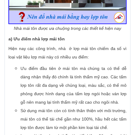
Nhà mái tôn được ưa chuộng trong các thiết kế hiện nay
a) Ưu điểm nhà lợp mái tôn
Hiện nay các công trình, nhà ở lợp mái tôn chiếm đa số vì
loại vật liệu lợp mái này có nhiều ưu điểm:
Ưu điểm đầu tiên ở mái tôn mà chúng ta có thể dễ
dàng nhận thấy đó chính là tính thẩm mỹ cao. Các tấm
lợp tôn rất đa dạng về chủng loại, màu sắc, có thể mô
phỏng được hình dạng của tấm lợp ngói hoặc ván lợp
gỗ nên mang lại tính thẩm mỹ rất cao cho ngôi nhà.
Sử dụng mái tôn còn có tính thân thiện với môi trường,
mái tôn có thể tái chế gần như 100%, hầu hết các tấm
lợp tôn được làm từ một phần kim loại tái chế.