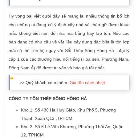
Hy vọng bài viết dưới đây sẽ mang lại nhiều thông tin bổ ích
cho những ai đang có ý định xây nhà và tháo gỡ được khúc
mắc không biết nên đổ nhà mái bằng hay lợp tôn. Nếu các
bạn đang có nhu cầu về vật liệu xây dựng đặc biệt là tôn lợp
mái có thể liên hệ ngay với Sắt Thép Sông Hồng Hà - đại lý
cấp 1 của các thương hiệu nổi tiếng (Hoa sen, Phương Nam,
Đông Nam Á) để được tư vấn và báo giá tốt nhất.
>> Quý khách xem thêm:
Giá tôn cách nhiệt
CÔNG TY TÔN THÉP SÔNG HỒNG HÀ
Kho 1: Số 436 Hà Huy Giáp, Khu Phố 5, Phường
Thạnh Xuân Q12 ,TPHCM
Kho 2: Số 6 Lê Văn Khương, Phường Thới An, Quận
12, TPHCM