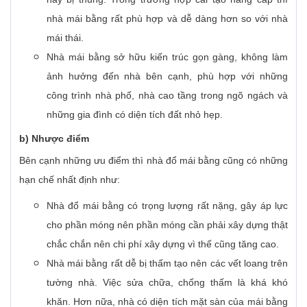
nhà mái bằng rất phù hợp và dễ dàng hơn so với nhà
mái thái.
Nhà mái bằng sở hữu kiến trúc gọn gàng, không làm
ảnh hưởng đến nhà bên cạnh, phù hợp với những
công trình nhà phố, nhà cao tầng trong ngõ ngách và
những gia đình có diện tích đất nhỏ hẹp.
b) Nhược điểm
Bên cạnh những ưu điểm thì nhà đổ mái bằng cũng có những
hạn chế nhất định như:
Nhà đổ mái bằng có trọng lượng rất nặng, gây áp lực
cho phần móng nên phần móng cần phải xây dựng thật
chắc chắn nên chi phí xây dựng vì thế cũng tăng cao.
Nhà mái bằng rất dễ bị thấm tạo nên các vết loang trên
tường nhà. Việc sửa chữa, chống thấm là khá khó
khăn. Hơn nữa, nhà có diện tích mặt sàn của mái bằng