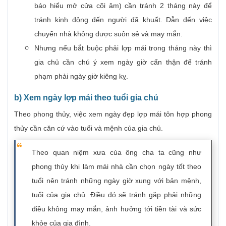
báo hiểu mở cửa cõi âm) cần tránh 2 tháng này để
tránh kinh động đến người đã khuất. Dẫn đến việc
chuyển nhà không được suôn sẻ và may mắn.
Nhưng nếu bắt buộc phải lợp mái trong tháng này thì
gia chủ cần chú ý xem ngày giờ cẩn thận để tránh
phạm phải ngày giờ kiêng kỵ.
b) Xem ngày lợp mái theo tuổi gia chủ
Theo phong thủy, việc xem ngày đẹp lợp mái tôn hợp phong
thủy cần căn cứ vào tuổi và mệnh của gia chủ.
Theo quan niệm xưa của ông cha ta cũng như
phong thủy khi làm mái nhà cần chọn ngày tốt theo
tuổi nên tránh những ngày giờ xung với bản mệnh,
tuổi của gia chủ. Điều đó sẽ tránh gặp phải những
điều không may mắn, ảnh hưởng tới tiền tài và sức
khỏe của gia đình.