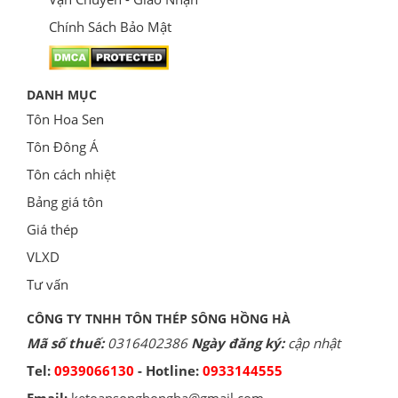
Chính Sách Bảo Mật
DANH MỤC
Tôn Hoa Sen
Tôn Đông Á
Tôn cách nhiệt
Bảng giá tôn
Giá thép
VLXD
Tư vấn
CÔNG TY TNHH TÔN THÉP SÔNG HỒNG HÀ
Mã số thuế:
0316402386
Ngày đăng ký:
cập nhật
Tel:
0939066130
- Hotline:
0933144555