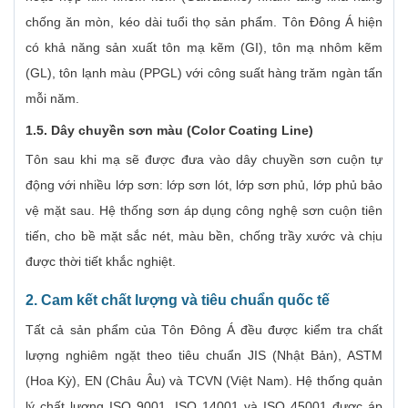
chống ăn mòn, kéo dài tuổi thọ sản phẩm. Tôn Đông Á hiện
có khả năng sản xuất tôn mạ kẽm (GI), tôn mạ nhôm kẽm
(GL), tôn lạnh màu (PPGL) với công suất hàng trăm ngàn tấn
mỗi năm.
1.5. Dây chuyền sơn màu (Color Coating Line)
Tôn sau khi mạ sẽ được đưa vào dây chuyền sơn cuộn tự
động với nhiều lớp sơn: lớp sơn lót, lớp sơn phủ, lớp phủ bảo
vệ mặt sau. Hệ thống sơn áp dụng công nghệ sơn cuộn tiên
tiến, cho bề mặt sắc nét, màu bền, chống trầy xước và chịu
được thời tiết khắc nghiệt.
2. Cam kết chất lượng và tiêu chuẩn quốc tế
Tất cả sản phẩm của Tôn Đông Á đều được kiểm tra chất
lượng nghiêm ngặt theo tiêu chuẩn JIS (Nhật Bản), ASTM
(Hoa Kỳ), EN (Châu Âu) và TCVN (Việt Nam). Hệ thống quản
lý chất lượng ISO 9001, ISO 14001 và ISO 45001 được áp