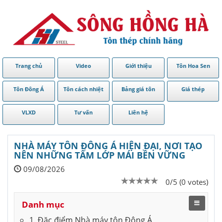
Trang chủ
Video
Giới thiệu
Tôn Hoa Sen
Tôn Đông Á
Tôn cách nhiệt
Bảng giá tôn
Giá thép
VLXD
Tư vấn
Liên hệ
NHÀ MÁY TÔN ĐÔNG Á HIỆN ĐẠI, NƠI TẠO
NÊN NHỮNG TẤM LỚP MÁI BỀN VỮNG
09/08/2026
0/5 (0 votes)
Danh mục
1. Đặc điểm Nhà máy tôn Đông Á