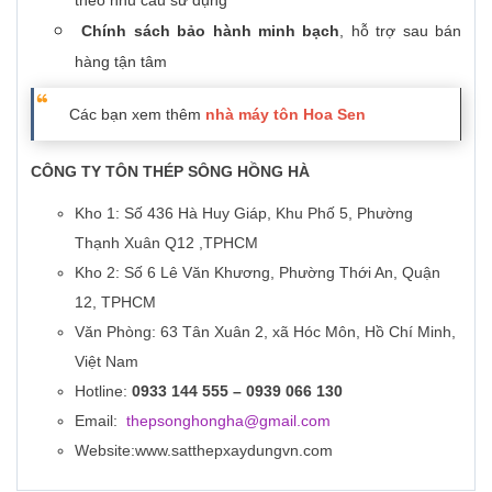
theo nhu cầu sử dụng
Chính sách bảo hành minh bạch
, hỗ trợ sau bán
hàng tận tâm
Các bạn xem thêm
nhà máy tôn Hoa Sen
CÔNG TY TÔN THÉP SÔNG HỒNG HÀ
Kho 1: Số 436 Hà Huy Giáp, Khu Phố 5, Phường
Thạnh Xuân Q12 ,TPHCM
Kho 2: Số 6 Lê Văn Khương, Phường Thới An, Quận
12, TPHCM
Văn Phòng: 63 Tân Xuân 2, xã Hóc Môn, Hồ Chí Minh,
Việt Nam
Hotline:
0933 144 555 – 0939 066 130
Email:
thepsonghongha@gmail.com
Website:www.satthepxaydungvn.com