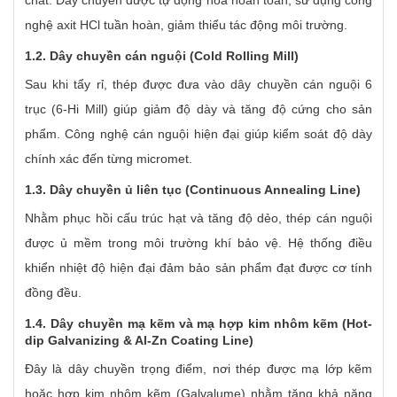
chất. Dây chuyền được tự động hóa hoàn toàn, sử dụng công
nghệ axit HCl tuần hoàn, giảm thiểu tác động môi trường.
1.2. Dây chuyền cán nguội (Cold Rolling Mill)
Sau khi tẩy rỉ, thép được đưa vào dây chuyền cán nguội 6
trục (6-Hi Mill) giúp giảm độ dày và tăng độ cứng cho sản
phẩm. Công nghệ cán nguội hiện đại giúp kiểm soát độ dày
chính xác đến từng micromet.
1.3. Dây chuyền ủ liên tục (Continuous Annealing Line)
Nhằm phục hồi cấu trúc hạt và tăng độ dẻo, thép cán nguội
được ủ mềm trong môi trường khí bảo vệ. Hệ thống điều
khiển nhiệt độ hiện đại đảm bảo sản phẩm đạt được cơ tính
đồng đều.
1.4. Dây chuyền mạ kẽm và mạ hợp kim nhôm kẽm (Hot-
dip Galvanizing & Al-Zn Coating Line)
Đây là dây chuyền trọng điểm, nơi thép được mạ lớp kẽm
hoặc hợp kim nhôm kẽm (Galvalume) nhằm tăng khả năng