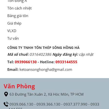
Tôn Đông Á
Tôn cách nhiệt
Bảng giá tôn
Giá thép
VLXD
Tư vấn
CÔNG TY TNHH TÔN THÉP SÔNG HỒNG HÀ
Mã số thuế:
0316402386
Ngày đăng ký:
cập nhật
Tel:
0939066130
- Hotline:
0933144555
Email:
ketoansonghongha@gmail.com
Văn Phòng
63 Đường Tân Xuân 2, Xã Hóc Môn, TP HCM
0939.066.130 - 0939.366.130 - 0937.377.990 - 0933