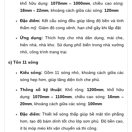
khổ hữu dụng:
1070mm – 1000mm
, chiều cao sóng:
18mm – 22mm
, khoảng cách giữa các sóng:
120mm
Đặc điểm:
Kết cấu sóng đều giúp tăng độ bền và tính
thẩm mỹ. Giảm độ cong vênh, hạn chế gãy khi lắp đặt.
Ứng dụng:
Thích hợp cho nhà dân dụng, mái che,
hiên nhà, nhà kho. Sử dụng phổ biến trong nhà xưởng
nhỏ, công trình trang trại.
c) Tôn 11 sóng
Kiểu sóng:
Gồm 11 sóng nhỏ, khoảng cách giữa các
sóng hẹp hơn, giúp tăng diện tích che phủ.
Thông số kỹ thuật:
Khổ rộng:
1200mm
, khổ hữu
dụng:
1070mm – 1100mm
, chiều cao sóng:
16mm –
20mm
, khoảng cách giữa các sóng:
100mm
Đặc điểm:
Thiết kế sóng thấp giúp bề mặt tôn phẳng
hơn, tạo độ bám dính tốt cho lớp sơn phủ. Độ bền cao,
ít bị móp méo khi vận chuyển và thi công.