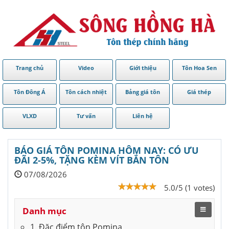
Trang chủ
Video
Giới thiệu
Tôn Hoa Sen
Tôn Đông Á
Tôn cách nhiệt
Bảng giá tôn
Giá thép
VLXD
Tư vấn
Liên hệ
BÁO GIÁ TÔN POMINA HÔM NAY: CÓ ƯU
ĐÃI 2-5%, TẶNG KÈM VÍT BẮN TÔN
07/08/2026
5.0/5 (1 votes)
Danh mục
1. Đặc điểm tôn Pomina