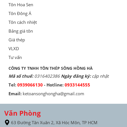
Tôn Hoa Sen
Tôn Đông Á
Tôn cách nhiệt
Bảng giá tôn
Giá thép
VLXD
Tư vấn
CÔNG TY TNHH TÔN THÉP SÔNG HỒNG HÀ
Mã số thuế:
0316402386
Ngày đăng ký:
cập nhật
Tel:
0939066130
- Hotline:
0933144555
Email:
ketoansonghongha@gmail.com
Văn Phòng
63 Đường Tân Xuân 2, Xã Hóc Môn, TP HCM