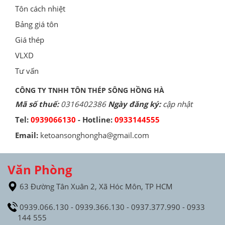
Tôn cách nhiệt
Bảng giá tôn
Giá thép
VLXD
Tư vấn
CÔNG TY TNHH TÔN THÉP SÔNG HỒNG HÀ
Mã số thuế:
0316402386
Ngày đăng ký:
cập nhật
Tel:
0939066130
- Hotline:
0933144555
Email:
ketoansonghongha@gmail.com
Văn Phòng
63 Đường Tân Xuân 2, Xã Hóc Môn, TP HCM
0939.066.130 - 0939.366.130 - 0937.377.990 - 0933
144 555