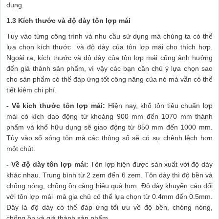
dụng.
1.3 Kích thước và độ dày tôn lợp mái
Tùy vào từng công trình và nhu cầu sử dụng mà chúng ta có thể
lựa chọn kích thước và độ dày của tôn lợp mái cho thích hợp.
Ngoài ra, kích thước và độ dày của tôn lợp mái cũng ảnh hưởng
đến giá thành sản phẩm, vì vậy các bạn cần chú ý lựa chọn sao
cho sản phẩm có thể đáp ứng tốt công năng của nó mà vẫn có thể
tiết kiệm chi phí.
- Về kích thước tôn lợp mái:
Hiện nay, khổ tôn tiêu chuẩn lợp
mái có kích dao động từ khoảng 900 mm đến 1070 mm thành
phẩm và khổ hữu dụng sẽ giao động từ 850 mm đến 1000 mm.
Tùy vào số sóng tôn mà các thông số sẽ có sự chênh lệch hơn
một chút.
- Về độ dày tôn lợp mái:
Tôn lợp hiện được sản xuất với độ dày
khác nhau. Trung bình từ 2 zem đến 6 zem. Tôn dày thì độ bền và
chống nóng, chống ồn càng hiệu quả hơn. Độ dày khuyến cáo đối
với tôn lợp mái mà gia chủ có thể lựa chọn từ 0.4mm đến 0.5mm.
Đây là độ dày có thể đáp ứng tối ưu về độ bền, chóng nóng,
chống ồn và giá thành sản phẩm.