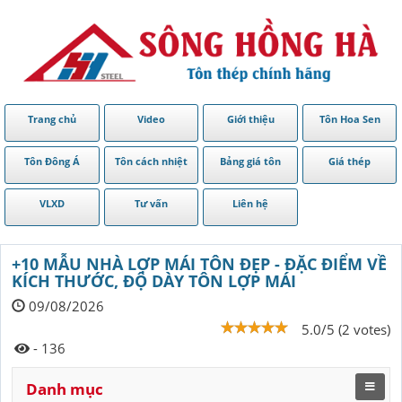
Trang chủ
Video
Giới thiệu
Tôn Hoa Sen
Tôn Đông Á
Tôn cách nhiệt
Bảng giá tôn
Giá thép
VLXD
Tư vấn
Liên hệ
+10 MẪU NHÀ LỢP MÁI TÔN ĐẸP - ĐẶC ĐIỂM VỀ
KÍCH THƯỚC, ĐỘ DÀY TÔN LỢP MÁI
09/08/2026
5.0/5 (2 votes)
- 136
Danh mục