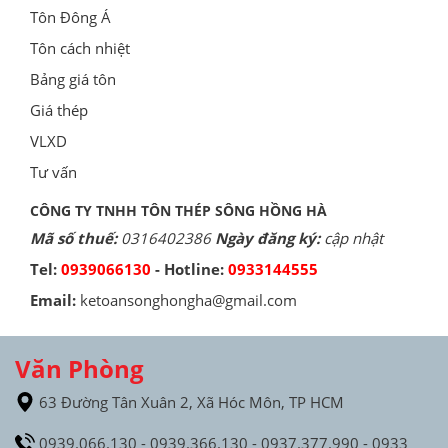
Tôn Đông Á
Tôn cách nhiệt
Bảng giá tôn
Giá thép
VLXD
Tư vấn
CÔNG TY TNHH TÔN THÉP SÔNG HỒNG HÀ
Mã số thuế:
0316402386
Ngày đăng ký:
cập nhật
Tel:
0939066130
- Hotline:
0933144555
Email:
ketoansonghongha@gmail.com
Văn Phòng
63 Đường Tân Xuân 2, Xã Hóc Môn, TP HCM
0939.066.130 - 0939.366.130 - 0937.377.990 - 0933