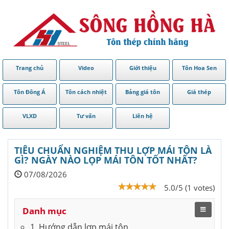
Trang chủ
Video
Giới thiệu
Tôn Hoa Sen
Tôn Đông Á
Tôn cách nhiệt
Bảng giá tôn
Giá thép
VLXD
Tư vấn
Liên hệ
TIÊU CHUẨN NGHIỆM THU LỢP MÁI TÔN LÀ
GÌ? NGÀY NÀO LỌP MÁI TÔN TỐT NHẤT?
07/08/2026
5.0/5 (1 votes)
Danh mục
1. Hướng dẫn lợp mái tôn