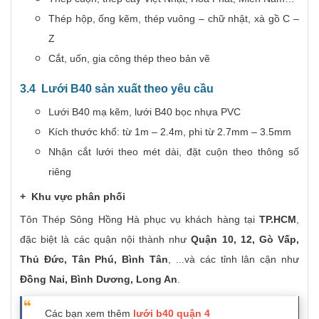
Thép hộp, ống kẽm, thép vuông – chữ nhật, xà gồ C –
Z
Cắt, uốn, gia công thép theo bản vẽ
3.4
Lưới B40 sản xuất theo yêu cầu
Lưới B40 mạ kẽm, lưới B40 bọc nhựa PVC
Kích thước khổ: từ 1m – 2.4m, phi từ 2.7mm – 3.5mm
Nhận cắt lưới theo mét dài, đặt cuộn theo thông số
riêng
+ Khu vực phân phối
Tôn Thép Sông Hồng Hà phục vụ khách hàng tại
TP.HCM
,
đặc biệt là các quận nội thành như
Quận 10, 12, Gò Vấp,
Thủ Đức, Tân Phú, Bình Tân
, ...và các tỉnh lân cận như
Đồng Nai, Bình Dương, Long An
.
Các bạn xem thêm
lưới b40 quận 4