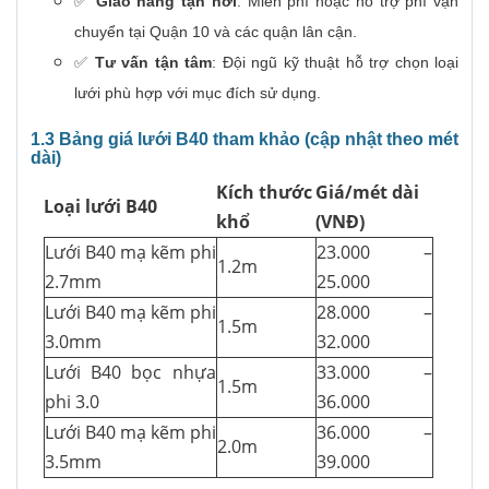
✅
Giao hàng tận nơi
: Miễn phí hoặc hỗ trợ phí vận
chuyển tại Quận 10 và các quận lân cận.
✅
Tư vấn tận tâm
: Đội ngũ kỹ thuật hỗ trợ chọn loại
lưới phù hợp với mục đích sử dụng.
1.3 Bảng giá lưới B40 tham khảo (cập nhật theo mét
dài)
Kích thước
Giá/mét dài
Loại lưới B40
khổ
(VNĐ)
Lưới B40 mạ kẽm phi
23.000 –
1.2m
2.7mm
25.000
Lưới B40 mạ kẽm phi
28.000 –
1.5m
3.0mm
32.000
Lưới B40 bọc nhựa
33.000 –
1.5m
phi 3.0
36.000
Lưới B40 mạ kẽm phi
36.000 –
2.0m
3.5mm
39.000