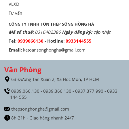
VLXD
Tư vấn
CÔNG TY TNHH TÔN THÉP SÔNG HỒNG HÀ
Mã số thuế:
0316402386
Ngày đăng ký:
cập nhật
Tel:
0939066130
- Hotline:
0933144555
Email:
ketoansonghongha@gmail.com
Văn Phòng
63 Đường Tân Xuân 2, Xã Hóc Môn, TP HCM
0939.066.130 - 0939.366.130 - 0937.377.990 - 0933
144 555
thepsonghongha@gmail.com
8h-21h - Giao hàng nhanh 24/7