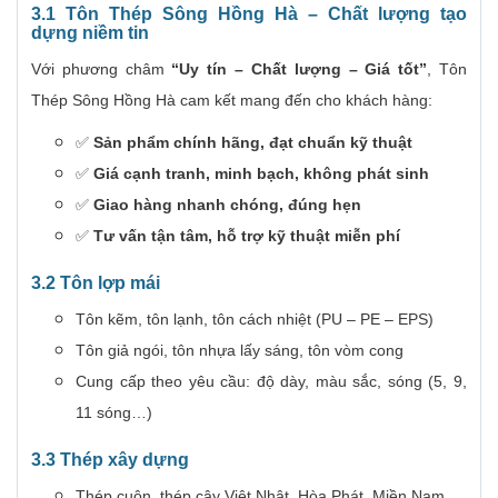
3.1 Tôn Thép Sông Hồng Hà – Chất lượng tạo
dựng niềm tin
Với phương châm
“Uy tín – Chất lượng – Giá tốt”
, Tôn
Thép Sông Hồng Hà cam kết mang đến cho khách hàng:
✅
Sản phẩm chính hãng, đạt chuẩn kỹ thuật
✅
Giá cạnh tranh, minh bạch, không phát sinh
✅
Giao hàng nhanh chóng, đúng hẹn
✅
Tư vấn tận tâm, hỗ trợ kỹ thuật miễn phí
3.2 Tôn lợp mái
Tôn kẽm, tôn lạnh, tôn cách nhiệt (PU – PE – EPS)
Tôn giả ngói, tôn nhựa lấy sáng, tôn vòm cong
Cung cấp theo yêu cầu: độ dày, màu sắc, sóng (5, 9,
11 sóng…)
3.3 Thép xây dựng
Thép cuộn, thép cây Việt Nhật, Hòa Phát, Miền Nam…