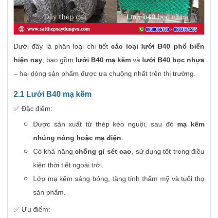
Dưới đây là phân loại chi tiết
các loại lưới B40 phổ biến
hiện nay
, bao gồm
lưới B40 mạ kẽm
và
lưới B40 bọc nhựa
– hai dòng sản phẩm được ưa chuộng nhất trên thị trường.
2.1 Lưới B40 mạ kẽm
✅ Đặc điểm:
Được sản xuất từ thép kéo nguội, sau đó
mạ kẽm
nhúng nóng hoặc mạ điện
.
Có khả năng
chống gỉ sét cao
, sử dụng tốt trong điều
kiện thời tiết ngoài trời.
Lớp mạ kẽm sáng bóng, tăng tính thẩm mỹ và tuổi thọ
sản phẩm.
✅ Ưu điểm: