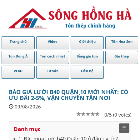
Trang chủ
Video
Giới thiệu
Tôn Hoa Sen
Tôn Đông Á
Tôn cách nhiệt
Bảng giá tôn
Giá thép
VLXD
Tư vấn
Liên hệ
BÁO GIÁ LƯỚI B40 QUẬN 10 MỚI NHẤT: CÓ
ƯU ĐÃI 2-5%, VẬN CHUYỂN TẬN NƠI
09/08/2026
0/5 (0 votes)
Danh mục
1. Đặt mua Lưới b40 Quận 10 ở đâu uy tín?